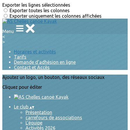
Exporter les lignes sélectionnées
Exporter toutes les colonnes
Exporter uniquement les colonnes affichées
Menu
<
>
Horaires et activités
Tarifs
Demande d'adhésion en ligne
Contact et Accès
Ajoutez un logo, un bouton, des réseaux sociaux
Cliquez pour éditer
Le club
▴
▾
Présentation
carrefours de associations
L'équipe
Activités 2026