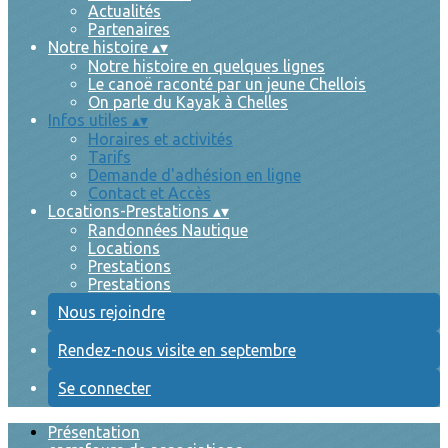
Actualités
Partenaires
Notre histoire
▴
▾
Notre histoire en quelques lignes
Le canoë raconté par un jeune Chellois
On parle du Kayak à Chelles
Infos utiles
▴
▾
Horaires et activités
Tarifs
Demande d'adhésion en ligne
Contact et Accès
Locations-Prestations
▴
▾
Randonnées Nautique
Locations
Prestations
Prestations
Nous rejoindre
Rendez-nous visite en septembre
Se connecter
Présentation