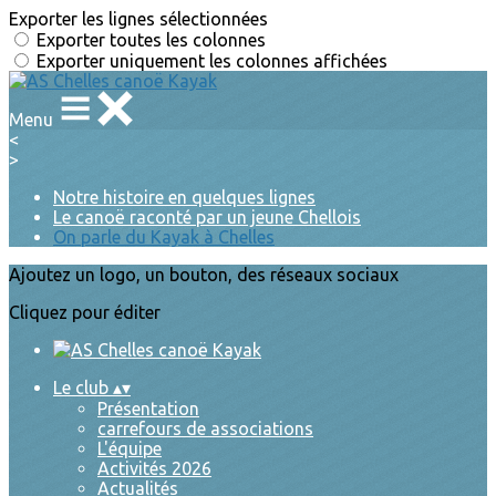
Exporter les lignes sélectionnées
Exporter toutes les colonnes
Exporter uniquement les colonnes affichées
Menu
<
>
Notre histoire en quelques lignes
Le canoë raconté par un jeune Chellois
On parle du Kayak à Chelles
Ajoutez un logo, un bouton, des réseaux sociaux
Cliquez pour éditer
Le club
▴
▾
Présentation
carrefours de associations
L'équipe
Activités 2026
Actualités