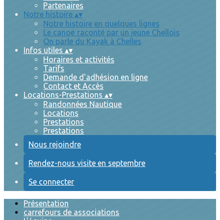
Partenaires
Notre histoire
▴
▾
Notre histoire en quelques lignes
Le canoë raconté par un jeune Chellois
On parle du Kayak à Chelles
Infos utiles
▴
▾
Horaires et activités
Tarifs
Demande d'adhésion en ligne
Contact et Accès
Locations-Prestations
▴
▾
Randonnées Nautique
Locations
Prestations
Prestations
Nous rejoindre
Rendez-nous visite en septembre
Se connecter
Présentation
carrefours de associations